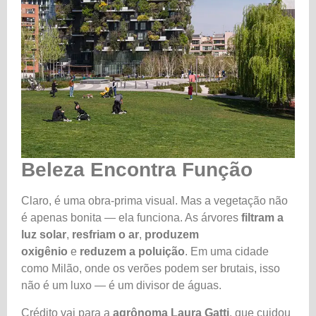
Beleza Encontra Função
Claro, é uma obra-prima visual. Mas a vegetação não
é apenas bonita — ela funciona. As árvores
filtram a
luz solar
,
resfriam o ar
,
produzem
oxigênio
e
reduzem a poluição
. Em uma cidade
como Milão, onde os verões podem ser brutais, isso
não é um luxo — é um divisor de águas.
Crédito vai para a
agrônoma Laura Gatti
, que cuidou