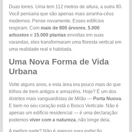
Duas torres. Uma tem 112 metros de altura, a outra 80.
Você pensaria que são apenas mais arranha-céus
modernos. Pense novamente. Esses edifícios
respiram. Com
mais de 800 árvores
,
5.000
arbustos
e
15.000 plantas
envoltas em suas
varandas, eles transformaram uma floresta vertical em
uma realidade real e habitada.
Uma Nova Forma de Vida
Urbana
Volte alguns anos, e esta área era pouco mais do que
trilhos de trem antigos e armazéns. Hoje? É um dos
distritos mais vanguardistas de Milão —
Porta Nuova
.
E bem no seu coração está o Bosco Verticale. Não é
apenas um edifício residencial — é uma declaração:
podemos
viver com a natureza
, não longe dela.
A melhor parte? Não é apenas para exibição.