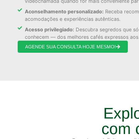
videochamada quando for mais conveniente par
Aconselhamento personalizado:
Receba recome
acomodações e experiências autênticas.
Acesso privilegiado:
Descubra segredos que só 
conhecem — dos melhores cafés expressos aos f
AGENDE SUA CONSULTA HOJE MESMO!
Explo
com c