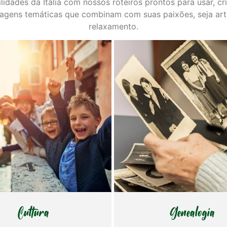
ilidades da Itália com nossos roteiros prontos para usar, c
agens temáticas que combinam com suas paixões, seja arte
relaxamento.
Genealogia
Sabores 