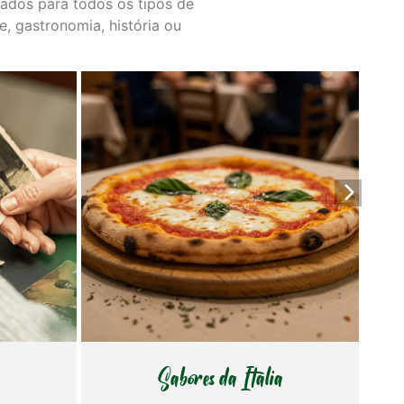
riados para todos os tipos de
, gastronomia, história ou
da Itália
Raízes Italianas