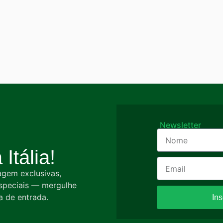
Newsletter
Itália!
agem exclusivas,
especiais — mergulhe
a de entrada.
In