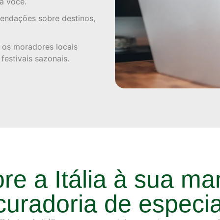
a você.
ndações sobre destinos,
os moradores locais
estivais sazonais.
re a Itália à sua ma
uradoria de especia