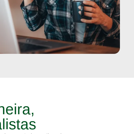
neira,
listas