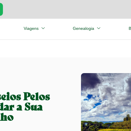
Viagens
Genealogia
B
seios Pelos
ar a Sua
nho