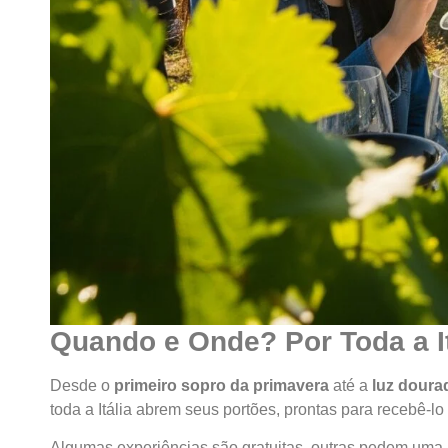
Quando e Onde? Por Toda a I
Desde o
primeiro sopro da primavera
até a
luz doura
toda a Itália abrem seus portões, prontas para recebê-lo
Algumas experiências são gratuitas, outras pedem uma 