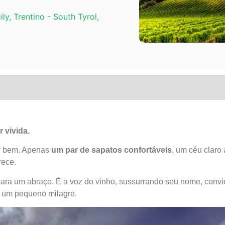
ily
,
Trentino - South Tyrol
,
 vivida.
ir bem. Apenas
um par de sapatos confortáveis
, um céu claro
rece.
ra um abraço. É a voz do vinho, sussurrando seu nome, convi
 um pequeno milagre.