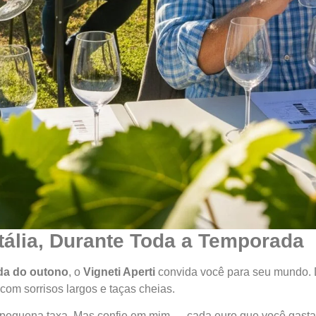
tália, Durante Toda a Temporada
da do outono
, o
Vigneti Aperti
convida você para seu mundo. De
 com sorrisos largos e taças cheias.
pequena taxa. Mas confie em mim — cada euro que você gasta 