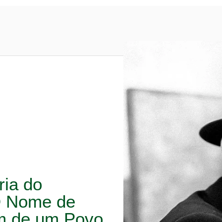
ria do
O Nome de
em de um Povo