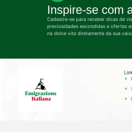
Inspire-se com a 
Cadastre-se para receber dicas de vi
preciosidades escondidas e ofertas 
na
dolce vita
diretamente da sua caix
Lin