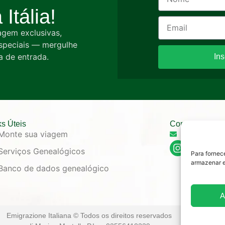
Itália!
agem exclusivas,
especiais — mergulhe
a de entrada.
In
ks Úteis
Contato
Monte sua viagem
Info@emigr
Serviços Genealógicos
Para fornec
armazenar e
Banco de dados genealógico
A
Emigrazione Italiana © Todos os direitos reservados