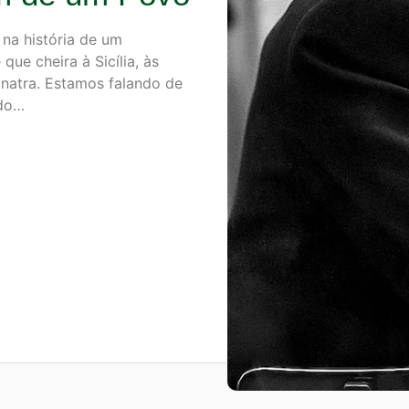
na história de um
ue cheira à Sicília, às
inatra. Estamos falando de
ado…